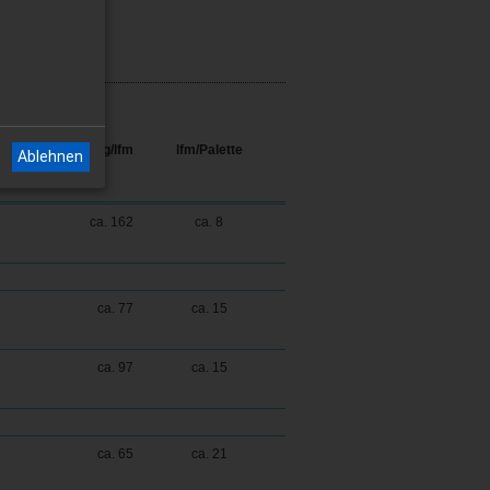
kg/lfm
lfm/Palette
Ablehnen
ca. 162
ca. 8
ca. 77
ca. 15
ca. 97
ca. 15
ca. 65
ca. 21