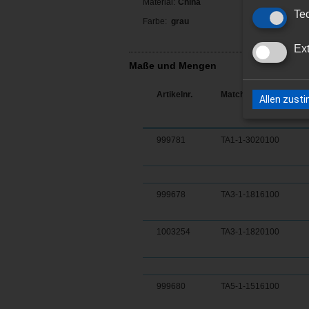
Material:
China
Tec
Farbe:
grau
Ex
Maße und Mengen
Artikelnr.
Matchcode
Allen zus
999781
TA1-1-3020100
999678
TA3-1-1816100
1003254
TA3-1-1820100
999680
TA5-1-1516100