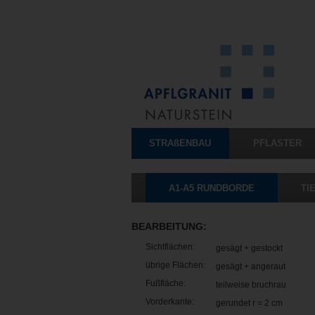
STRAßENBAU
PFLASTER
A1-A5 RUNDBORDE
TI
BEARBEITUNG:
Sichtflächen:
gesägt + gestockt
übrige Flächen:
gesägt + angeraut
Fußfläche:
teilweise bruchrau
Vorderkante:
gerundet r = 2 cm