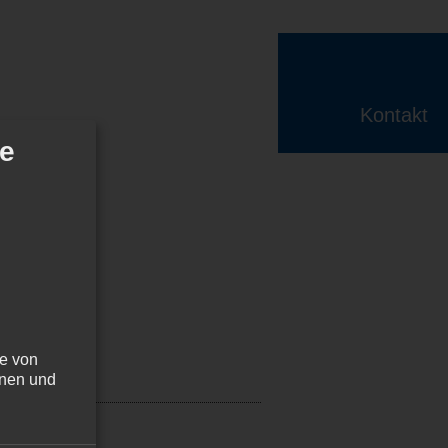
Kontakt
de
he von
nnen und