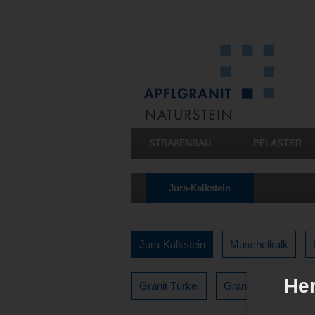
STRAßENBAU
PFLASTER
Jura-Kalkstein
Jura-Kalkstein
Muschelkalk
Her
Granit Türkei
Granit Portugal